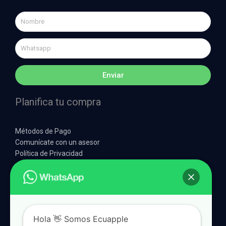
Nombre
Whatsapp
Enviar
Planifica tu compra
Métodos de Pago
Comunícate con un asesor
Política de Privacidad
Síguenos en Redes Sociales
F
I
T
W
a
n
i
h
c
s
k
a
Hola 👋 Somos Ecuapple
e
t
t
t